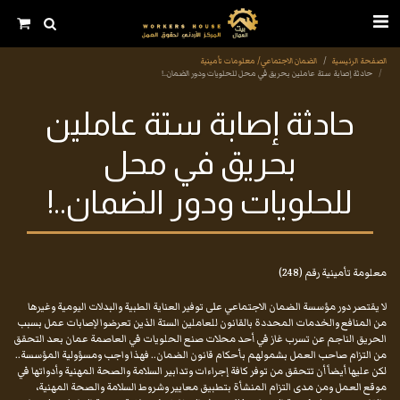
الصفحة الرئيسية
الضمان الاجتماعي/ معلومات تأمينية
حادثة إصابة ستة عاملين بحريق في محل للحلويات ودور الضمان..!
حادثة إصابة ستة عاملين
بحريق في محل
للحلويات ودور الضمان..!
معلومة تأمينية رقم (248)
لا يقتصر دور مؤسسة الضمان الاجتماعي على توفير العناية الطبية والبدلات اليومية وغيرها
من المنافع والخدمات المحددة بالقانون للعاملين الستة الذين تعرضوا لإصابات عمل بسبب
الحريق الناجم عن تسرب غاز في أحد محلات صنع الحلويات في العاصمة عمان بعد التحقق
من التزام صاحب العمل بشمولهم بأحكام قانون الضمان.. فهذا واجب ومسؤولية المؤسسة..
لكن عليها أيضاً أن تتحقق من توفر كافة إجراءات وتدابير السلامة والصحة المهنية وأدواتها في
موقع العمل ومن مدى التزام المنشأة بتطبيق معايير وشروط السلامة والصحة المهنية،