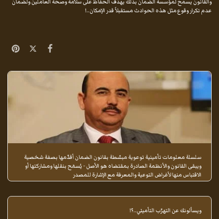
والقانون يسمح لمؤسسة الضمان بذلك بهدف الحفاظ على سلامة وصحة العاملين ولضمان
عدم تكرار وقوع مثل هذه الحوادث مستقبلاً قدر الإمكان..!
سلسلة معلومات تأمينية توعوية مبسّطة بقانون الضمان أقدّمها بصفة شخصية
ويبقى القانون والأنظمة الصادرة بمقتضاه هو الأصل - يُسمَح بنقلها ومشاركتها أو
الاقتباس منها لأغراض التوعية والمعرفة مع الإشارة للمصدر
ويسألونك عن التهرّب التأميني..؟!