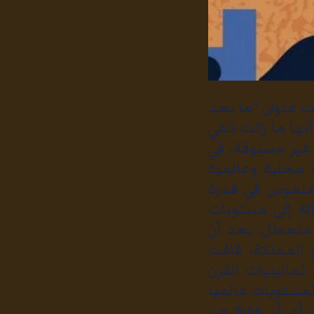
ت عنوان “ما بعد
نها ما زالت تلقي
غير مسبوقة، في
 محلية وعالمية
 ملموس في قدرة
لة إلى مستويات
م 2021 حيث بلغت (24.1%) والتي تمثل 435 ألف متعطل، بعد أن
سوأ في تاريخ المملكة، فاقت
ثمانينيات القرن
لمستويات عالميا
حيث بلغ مع نهاية عام 2021 فقط 34% ممن هم في سن العمل، أي أن 66% من