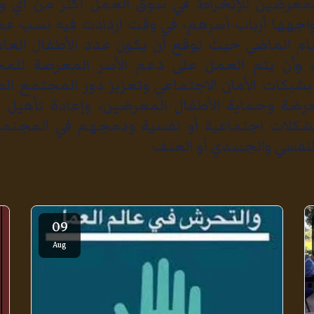
المعرضين للإنخراط في سوق العمل أكثر من أي 
واجهها أرباب أسرهم، في وقت ازدادت فيه نسب عم
وأن يتم العمل على دعم الأسر المعرضة للمخا
 بشبكات الأمان الاجتماعي وتعزيز دور المجتمع ا
رضة وحماية الأطفال المعرضين، وإعادة تأهيل ال
مشكلات اجتماعية أو نفسية ودمجهم في المجتم
ء النفسي والجسدي أو العنف
09
Aug