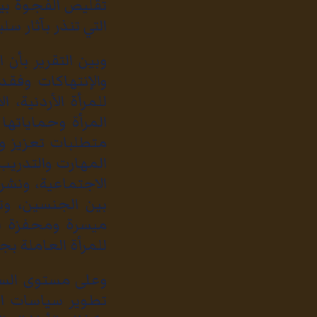
تقليص الفجوة بي
التي تنذر بآثار سل
وبين التقرير بأن
والإنتهاكات وفق
للمرأة الأردنية،
المرأة وحماياته
متطلبات تعزيز وض
المهارت والتدريب
الاجتماعية، ونشر
بين الجنسين، وتك
ميسرة ومحفزة لتط
للمرأة العاملة ب
وعلى مستوى السي
تطوير سياسات ال