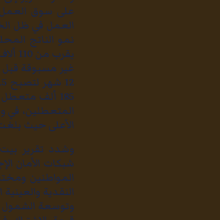
على سوق العمل 
العمل في ظل الخي
نمو الناتج المح
يقرب 
غير مسبوقة قبل 
185 ألف متعطل
الأعلى حيث بلغت مع نهاية 21
وشدد تقرير بيت 
شبكات الأمان ال
المواطنين ومختل
النقدية والعينية 
وتوسعة الشمول ب