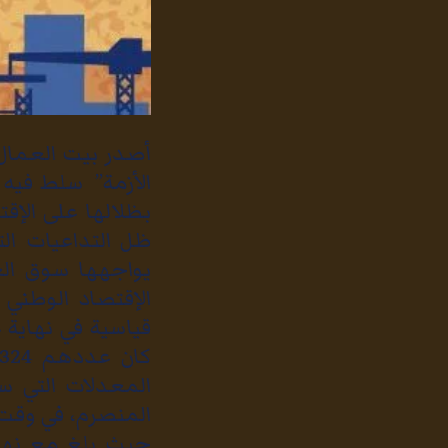
أصدر بيت العمال 
الأزمة” سلط فيه ا
بظلالها على الإ
ظل التداعيات ال
يواجهها سوق الع
الإقتصاد الوطني
المعدلات التي سا
المنصرم، في وقت 