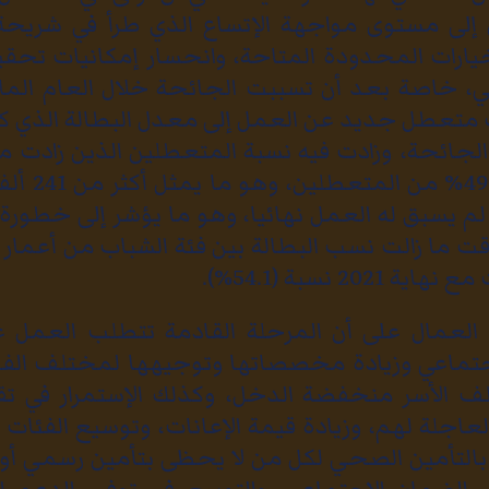
إلى مستوى مواجهة الإتساع الذي طرأ في شريحة
ارات المحدودة المتاحة، وانحسار إمكانيات تحقي
لي، خاصة بعد أن تسببت الجائحة خلال العام الما
من 110 ألاف متعطل جديد عن العمل إلى معدل البطالة الذي
الجائحة، وزادت فيه نسبة المتعطلين الذين زادت 
12 شهر لتصبح
 لم يسبق له العمل نهائيا، وهو ما يؤشر إلى خطور
20 نسبة (54.1%).
العمال على أن المرحلة القادمة تتطلب العمل ع
إجتماعي وزيادة مخصصاتها وتوجيهها لمختلف الف
ف الأسر منخفضة الدخل، وكذلك الإستمرار في ت
العاجلة لهم، وزيادة قيمة الإعانات، وتوسيع الفئات
التأمين الصحي لكل من لا يحظى بتأمين رسمي 