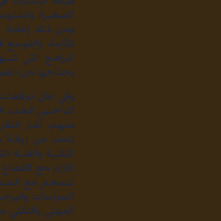
قيمة الإشتراك ف
الصغيرة والمتوس
ومن ذلك إعادة ج
للأزمة، والتوسع
البرامج التي تسه
يحتاجها من الضري
وفي ظل توقعات ع
منهم، أشار التقر
للحد من زيادة م
التقنية والفنية 
اللازم مع القطاع
تنسجم مع المتطل
السياسات والبرام
المهني والتقني 