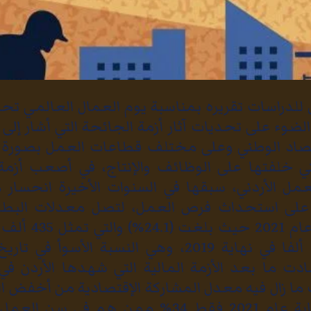
للدراسات تقريره بمناسبة يوم العمال العالمي تح
لضوء على تحديات آثار أزمة الجائحة التي أشار إلى أ
قتصاد الوطني وعلى مختلف قطاعات العمل بصورة 
تي خلفتها على الوظائف والإنتاج، في أصعب أزمة
مل الأردني، سبقها في السنوات الأخيرة انحسار
 على استحداث فرص العمل، لتصل معدلات البطا
قياسية في نهاية عا
كان عددهم 324 ألفا في نهاية 2019، وهي النسبة الأ
دت ما بعد الأزمة المالية التي شهدها الأردن في 
ما زال فيه معدل المشاركة الإقتصادية من أخفض ا