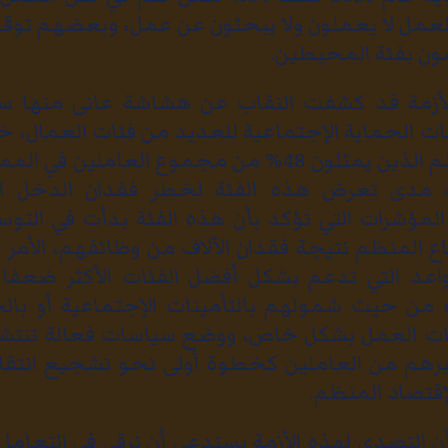
 العمل لا يعملون ولا يبحثون عن عمل، وبعضهم تو
ن بفئة المحبطين.
 الأزمة قد كشفت النقاب عن هشاشة عانى منها 
لبات الحماية الإجتماعية للعديد من فئات العمال، خ
القطاع غير المنظم الذين يمثلون 48% من مجموع العامل
مة مدى تعرض هذه الفئة لخطر فقدان الدخل ال
لمؤشرات التي تؤكد بأن هذه الفئة بدأت في التوس
المنظم نتيجة فقدان الآلاف من وظائفهم، الأمر 
عد التي تدعم بشكل أفضل الفئات الأكثر ضعفا
ء من حيث شمولهم بالتأمينات الإجتماعية أو بالح
عات العمل بشكل خاص، ووضع سياسات فعالة تنتش
رهم من العاملين كخطوة أولى نحو تشجيع انتقال
إقتصاد المنظم.
 أن التصدي لهذه الأزمة يستدعي أن نرقى في التعامل