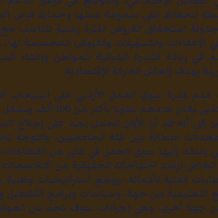
ي الضمان الإجتماعي، والتوسع في توفير الدعم ا
طة للحفاظ على ديمومة عملها وحماية فرص العم
دولة استحقاق القروض لفترة زمنية تتناسب مع 
 في الإعفاءات والتسهيلات والقروض المخصصة لها،
م في زيادة القدرة الشرائية للمواطن وإعفاء السل
بة بهدف إنعاش الحركة الإقتصادية.
دم قدرة سوق العمل الأردني على استيعاب الأع
الداخلين الجدد الذين يقدر عددهم 
ير إلى أنه قد آن الأوان للعمل بجد على إصلاح الس
عدلات البطالة بين فئة الجامعيين، والتوجه نحو
التي يفتقد إليها سوق العمل في كثير من القطاعات،
 الخاص لرصد احتياجاته الحقيقية من التخصصات و
بات الفنية لأعماله، ووضع استراتيجيات وطنية 
ج التعليمية من جهة، وسياسات وبرامج التشغيل وا
من جهة أخرى، وهي إجراءات سوف تحد من العوام