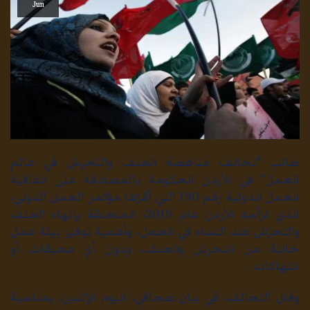
Jun
طالب "تحالف مناهضة العنف والتحرش في عالم
العمل" في الأردن الحكومة بالمصادقة على اتفاقية
العمل الدولية رقم 190 التي أقرّها مؤتمر العمل الدولي،
الذي ترأسه الأردن عام 2019، المتعلقة بإنهاء العنف
والتحرّش ضد النساء في العمل، وأهمية توفير بيئة عمل
خالية من التحرش والعنف، ودون أي معيقات أو
انتهاكات.
وقال التحالف، في بيان صحافي، اليوم الإثنين، بمناسبة