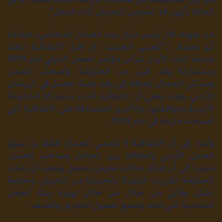
المائة بأنهن قد تعرضن للتحرش أثناء التنقل".
من جهته، قال رئيس مركز بيت العمال المحامي، حمادة
أبو نجمة، لـ"العربي الجديد" إن إقرار الاتفاقية اتخذ
عندما كانت الأردن تترأس مؤتمر العمل الدولي عام 2019
وبمشاركة وفد كبير من الحكومة وأصحاب العمل
وممثلي العمال، إضافة إلى وفد لجنة العمل في البرلمان
الأردني، وهذا يعني أن الاتفاقية أقرت بمشاركة الحكومة
الأردنية وموافقتها، والأحرى المصادقة على الاتفاقية التي
أصبحت ملزمة في عام 2021.
وأشار إلى أن الاتفاقية لا تحمي العمال فقط بل سوق
العمل الأردني والعلاقة بين العامل وصاحب العمل،
مشيرا إلى أن هناك حالات تحرش تحصل ويجب أن تتخذ
الحكومة القرارات الكفيلة بالحماية من التحرش، وخاصة
بشكل وقائي من خلال من خلال تهيئة بيئة العمل
المناسبة التي تحد وتمنع حصول التحرش والعنف.