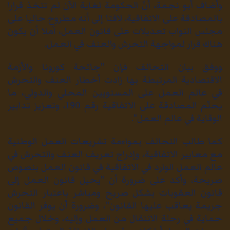
وأضاف أبو نجمة، أنّ الحكومة لغاية الآن لم تتخذ قرارا
بالمصادقة على الاتفاقية، لافتا إلى أنه مطروح حاليا على
مجلس النواب تعديلات على قانون العمل، آملا أن يكون
هناك قرار لمواجهة التحرش والعنف في العمل.
ووفق بيان التحالف فإن "جائحة كورونا والأزمة
الاقتصادية المرتبطة بها زادت أخطار العنف والتحرش
في عالم العمل على المستويين المحلي والدولي، ما
يحتّم المصادقة على الاتفاقية رقم 190، وتعزيز تدابير
الوقاية في عالم العمل".
كما طالب التحالف بمواءمة تشريعات العمل الوطنية
مع معايير الاتفاقية، وإدراج تعريف العنف والتحرش في
عالم العمل الوارد في الاتفاقية في قانون العمل بنصوص
صريحة، وأكد على ضرورة أن "يحيل قانون العمل إلى
قانون العقوبات بشكل صريح ومباشر باعتبار التحرش
جريمة يعاقب عليها القانون"، وضرورة أن يوفر القانون
حماية في رحلة الانتقال من العمل وإليه، وخلال جميع