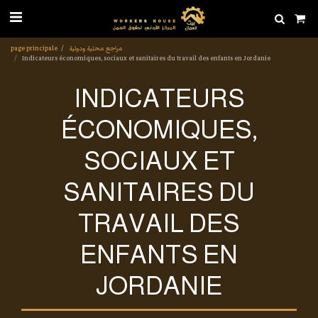
page principale
مراجع محلية ودولية
Indicateurs économiques, sociaux et sanitaires du travail des enfants en Jordanie
INDICATEURS
ÉCONOMIQUES,
SOCIAUX ET
SANITAIRES DU
TRAVAIL DES
ENFANTS EN
JORDANIE