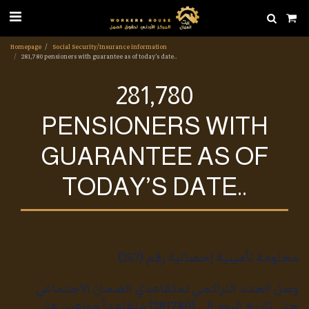
Homepage
Social Security/Insurance information
281,780 pensioners with guarantee as of today’s date..
281,780
PENSIONERS WITH
GUARANTEE AS OF
TODAY’S DATE..
معلومة تأمينية إحصائية رقم (257)
وصل العدد التراكمي لمتقاعدي الضمان الاجتماعي
حتى تاريخ اليوم إلى (281780) متقاعداً موزعين على